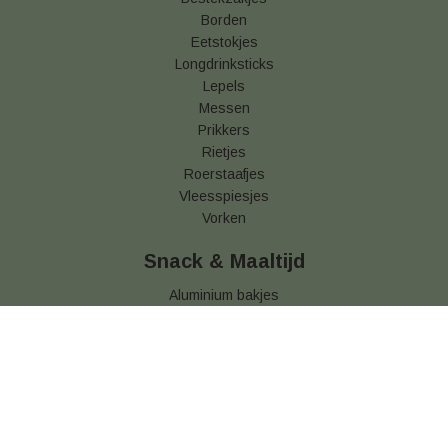
Borden
Eetstokjes
Longdrinksticks
Lepels
Messen
Prikkers
Rietjes
Roerstaafjes
Vleesspiesjes
Vorken
Snack & Maaltijd
Aluminium bakjes
Brood verpakking
Frietbakjes
Frietzakjes
Hamburgerdoosjes
Kids Menuboxen
Kilobakken