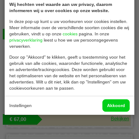
Wij hechten veel waarde aan uw privacy, daarom
informeren wij u over cookies op onze website.
Conpax P84353
In deze pop-up kunt u uw voorkeuren voor cookies instellen.
Placemats | wegwerp | grijs | B40 x D30 cm | 1000 stuks
Meer informatie over de verschillende soorten cookies die wij
Bekijken
gebruiken, vindt u op onze
€ 67,00
cookies
pagina. In onze
privacyverklaring
leest u hoe we uw persoonsgegevens
verwerken.
Door op "Akkoord" te klikken, geeft u toestemming voor het
gebruik van alle cookies, waaronder functionele, analytische
en advertentie/trackingcookies. Deze worden gebruikt voor
het optimaliseren van de website en het personaliseren van
advertenties. Wilt u dit niet, klik dan op "Instellingen" om uw
cookievoorkeuren aan te passen.
Conpax P84348
Placemats | wegwerp | geel | B40 x D30 cm | 10 x 100
Instellingen
Akkoord
stuks
Bekijken
€ 67,00