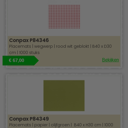
Conpax P84346
Placemats | wegwerp | rood wit geblokt | B40 x D30
cm | 1000 stuks
Bekijken
€ 67,00
Conpax P84349
Placemats | papier | olijfgroen | B40 x H30 cm | 1000