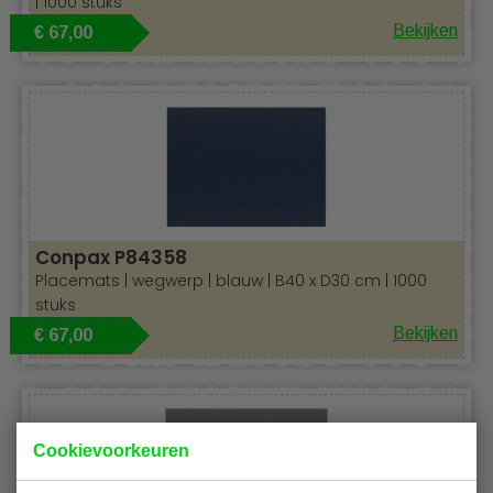
| 1000 stuks
Bekijken
€ 67,00
Conpax P84358
Placemats | wegwerp | blauw | B40 x D30 cm | 1000
stuks
Bekijken
€ 67,00
Cookievoorkeuren