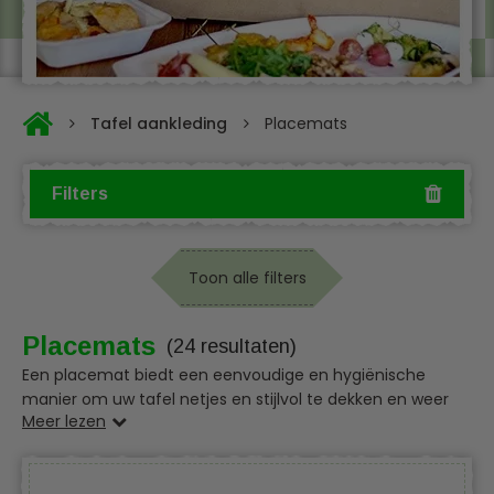
Tafel aankleding
Placemats
Filters
Toon alle filters
Placemats
(24 resultaten)
Een placemat biedt een eenvoudige en hygiënische
manier om uw tafel netjes en stijlvol te dekken en weer
Meer lezen
snel op te ruimen. Ze zijn verkrijgbaar in een breed scala
aan kleuren, thema’s en materialen, waardoor ze perfect
zijn voor diverse gelegenheden. Denk bijvoorbeeld aan