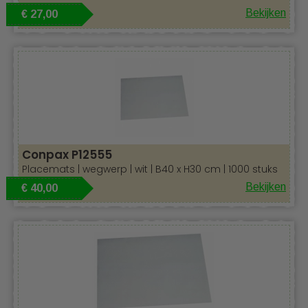
Bekijken
€ 27,00
Of u nu een sfeervolle aankleding zoekt voor een
informeel diner, een elegante setting wilt creëren voor
een formeel evenement, of gewoon op zoek bent naar
duurzame alternatieven voor uw horecagelegenheid,
onze placemats bieden de perfecte balans tussen stijl,
functionaliteit en milieuvriendelijkheid. Ontdek de vele
mogelijkheden en geef uw tafels een verzorgde en
professionele uitstraling!
Conpax P12555
Placemats | wegwerp | wit | B40 x H30 cm | 1000 stuks
Bekijken
€ 40,00