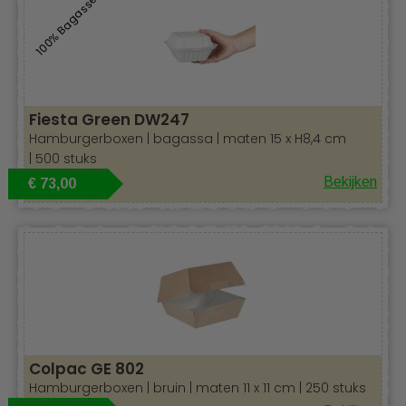
100% Bagasse
al wat u nodig heeft? Bestel dan snel voordelig uw
producten uit ons ruime assortiment.
Fiesta Green DW247
Hamburgerboxen | bagassa | maten 15 x H8,4 cm
| 500 stuks
Bekijken
€ 73,00
Colpac GE 802
Hamburgerboxen | bruin | maten 11 x 11 cm | 250 stuks