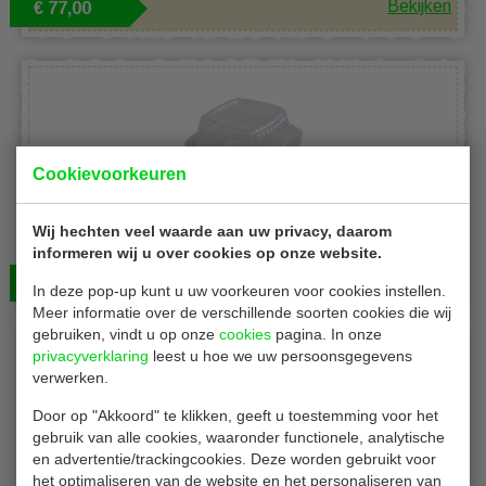
Bekijken
€ 77,00
Cookievoorkeuren
Conpax 79225
Wij hechten veel waarde aan uw privacy, daarom
Hamburgerboxen | aPET | 14 x 14 x 7,5 cm | 500 stuks
informeren wij u over cookies op onze website.
Bekijken
€ 82,00
In deze pop-up kunt u uw voorkeuren voor cookies instellen.
Meer informatie over de verschillende soorten cookies die wij
gebruiken, vindt u op onze
cookies
pagina. In onze
privacyverklaring
leest u hoe we uw persoonsgegevens
verwerken.
Door op "Akkoord" te klikken, geeft u toestemming voor het
gebruik van alle cookies, waaronder functionele, analytische
en advertentie/trackingcookies. Deze worden gebruikt voor
het optimaliseren van de website en het personaliseren van