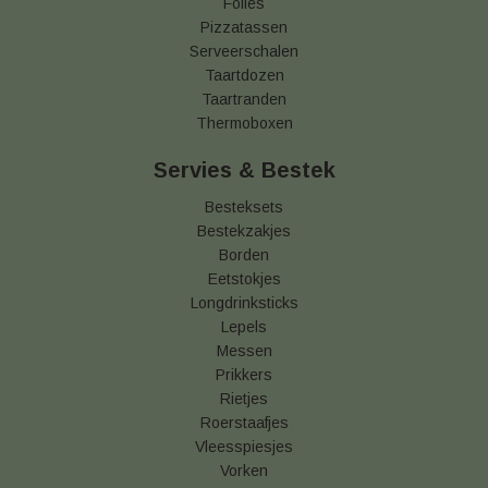
Folies
Pizzatassen
Serveerschalen
Taartdozen
Taartranden
Thermoboxen
Servies & Bestek
Besteksets
Bestekzakjes
Borden
Eetstokjes
Longdrinksticks
Lepels
Messen
Prikkers
Rietjes
Roerstaafjes
Vleesspiesjes
Vorken