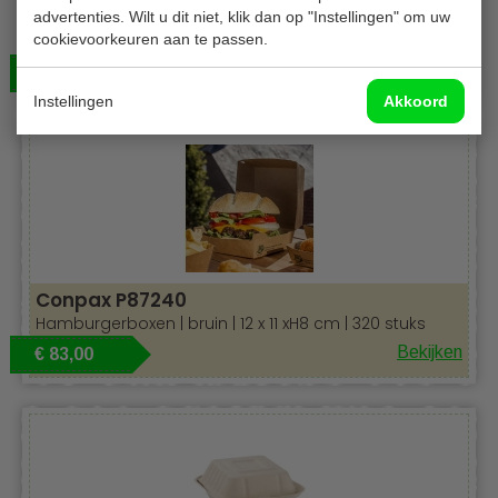
Conpax 25510
advertenties. Wilt u dit niet, klik dan op "Instellingen" om uw
cookievoorkeuren aan te passen.
Hamburgerboxen | bruin |
11 x 11 x 8 cm | 320 stuks
Bekijken
€ 83,00
Instellingen
Akkoord
Conpax P87240
Hamburgerboxen | bruin | 12 x 11 xH8 cm | 320 stuks
Bekijken
€ 83,00