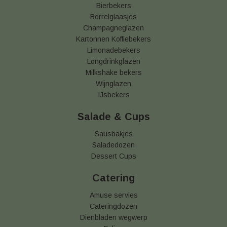
Bierbekers
Borrelglaasjes
Champagneglazen
Kartonnen Koffiebekers
Limonadebekers
Longdrinkglazen
Milkshake bekers
Wijnglazen
IJsbekers
Salade & Cups
Sausbakjes
Saladedozen
Dessert Cups
Catering
Amuse servies
Cateringdozen
Dienbladen wegwerp