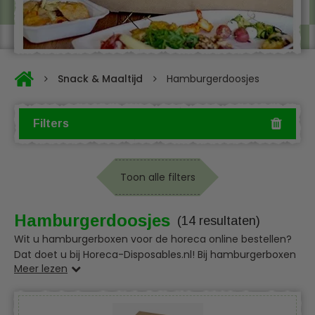
Snack & Maaltijd
Hamburgerdoosjes
Filters
Toon alle filters
Hamburgerdoosjes
(14 resultaten)
Wit u hamburgerboxen voor de horeca online bestellen?
Dat doet u bij Horeca-Disposables.nl! Bij hamburgerboxen
Meer lezen
voor de horeca zijn een aantal zaken van belang. Het
broodje mag niet uitdrogen en het vlees moet sappig
blijven. Het gerecht moet er daarnaast natuurlijk