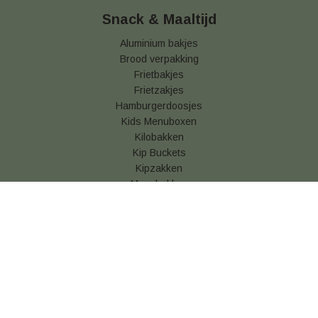
Snack & Maaltijd
Aluminium bakjes
Brood verpakking
Frietbakjes
Frietzakjes
Hamburgerdoosjes
Kids Menuboxen
Kilobakken
Kip Buckets
Kipzakken
Menubakken
Pizzadozen
Snackbakjes
Soepkommen
Sushi Schalen
Vetvrij papier
Wok bakjes
Tafel aankleding