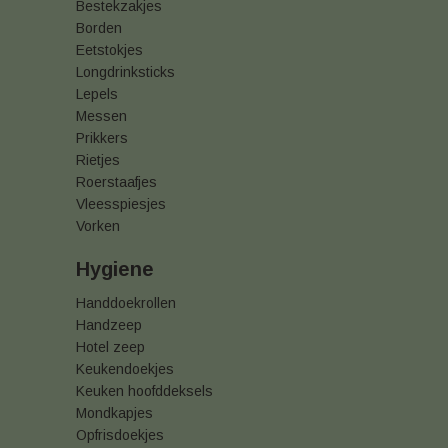
Bestekzakjes
Borden
Eetstokjes
Longdrinksticks
Lepels
Messen
Prikkers
Rietjes
Roerstaafjes
Vleesspiesjes
Vorken
Hygiene
Handdoekrollen
Handzeep
Hotel zeep
Keukendoekjes
Keuken hoofddeksels
Mondkapjes
Opfrisdoekjes