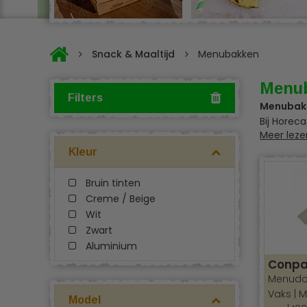
Snack & Maaltijd
Menubakken
Menu
Filters
Menubak
Bij Horec
Meer leze
assortime
verkrijgb
Kleur
het toeb
Bruin tinten
Menubak
Creme / Beige
Wij Horec
Wit
menubakke
Zwart
pasta’s, 
Aluminium
en zonder
Conpa
Menudoze
Materiaa
Vaks | M
De klant 
Model