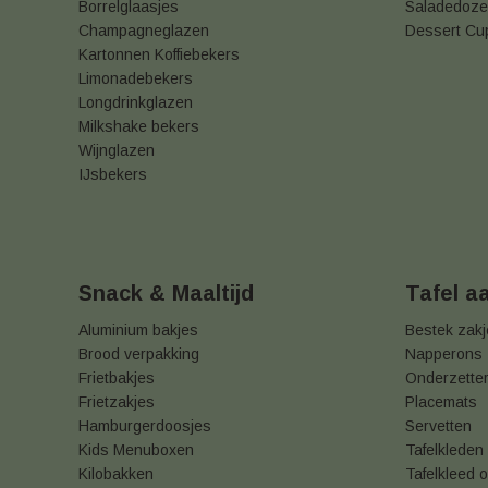
Borrelglaasjes
Saladedoz
Champagneglazen
Dessert Cu
Kartonnen Koffiebekers
Limonadebekers
Longdrinkglazen
Milkshake bekers
Wijnglazen
IJsbekers
Snack & Maaltijd
Tafel a
Aluminium bakjes
Bestek zak
Brood verpakking
Napperons
Frietbakjes
Onderzette
Frietzakjes
Placemats
Hamburgerdoosjes
Servetten
Kids Menuboxen
Tafelkleden
Kilobakken
Tafelkleed o