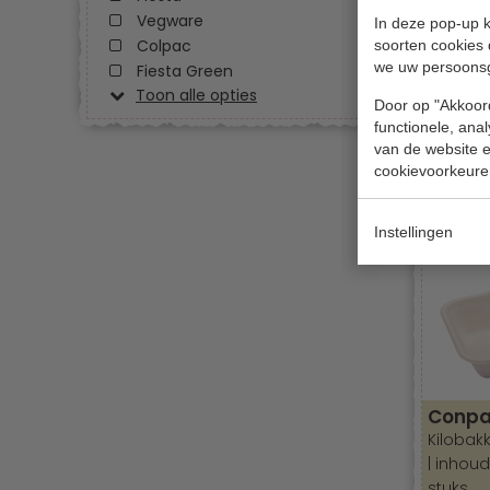
staan kla
Vegware
In deze pop-up k
Colpac
soorten cookies 
we uw persoons
Fiesta Green
DG me
Toon alle opties
Door op "Akkoord
Menuboxe
functionele, ana
maten 2
van de website en
200 stu
cookievoorkeure
€ 45,00
Instellingen
Conpa
Kilobakk
| inhoud
stuks