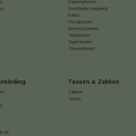
en
Cateringdozen
ps
Dienbladen wegwerp
Folies
Pizzatassen
Serveerschalen
Taartdozen
Taartranden
Thermoboxen
ankleding
Tassen & Zakken
jes
Zakken
Tasjes
rs
p rol