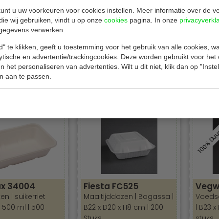
ar om u alles te vertellen over onze producten en adviseren wij u
unt u uw voorkeuren voor cookies instellen. Meer informatie over de ve
die wij gebruiken, vindt u op onze
cookies
pagina. In onze
privacyverkl
gegevens verwerken.
nuboxen
Fiesta Green FC541
Fiest
" te klikken, geeft u toestemming voor het gebruik van alle cookies, 
n | suikerriet |
Maaltijddozen | Bagassa |
Maalti
lytische en advertentie/trackingcookies. Deze worden gebruikt voor het
3 x 20 x H7 cm |
Wit | Klapdeksels | 200
2 - Vak
 het personaliseren van advertenties. Wilt u dit niet, klik dan op "Inst
ks
Stuks
200 St
n aan te passen.
Bekijken
Bekijken
€ 49,00
€ 49,0
100% Du
x 34004
Fiesta FC525
Vegw
en | suikerriet
Maaltijddozen | Bagassa |
Voeds
 500 ml | 500
B22 x D20 x H8 cm | 200
| B23 x
Stuks
stuks