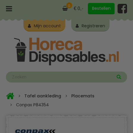
0
Bestellen
€ 0,-
Mijn account
Registreren
Tafel aankleding
Placemats
Conpax P84354