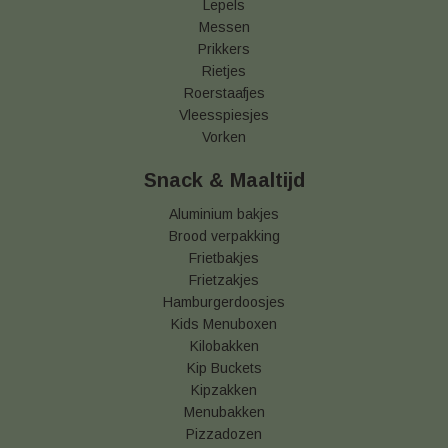
Lepels
Messen
Prikkers
Rietjes
Roerstaafjes
Vleesspiesjes
Vorken
Snack & Maaltijd
Aluminium bakjes
Brood verpakking
Frietbakjes
Frietzakjes
Hamburgerdoosjes
Kids Menuboxen
Kilobakken
Kip Buckets
Kipzakken
Menubakken
Pizzadozen