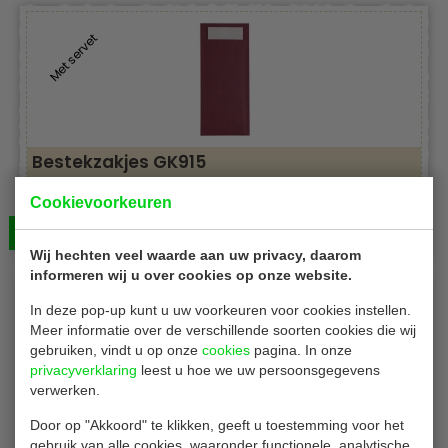
Met servet
Bestekzakjes GK915
Maten 6 x 20 cm
Cookievoorkeuren
600 stuks
Bekijken
€ 118,00
Wij hechten veel waarde aan uw privacy, daarom
informeren wij u over cookies op onze website.
In deze pop-up kunt u uw voorkeuren voor cookies instellen.
Met servet
Meer informatie over de verschillende soorten cookies die wij
gebruiken, vindt u op onze
cookies
pagina. In onze
privacyverklaring
leest u hoe we uw persoonsgegevens
verwerken.
Door op "Akkoord" te klikken, geeft u toestemming voor het
Bestekzakjes GK916
gebruik van alle cookies, waaronder functionele, analytische