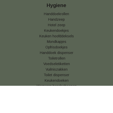
Hygiene
Handdoekrollen
Handzeep
Hotel zeep
Keukendoekjes
Keuken hoofddeksels
Mondkapjes
Opfrisdoekjes
Handdoek dispenser
Toiletrollen
Voedseletiketten
Vuilniszakken
Toilet dispenser
Keukendoeken
Wegwerp handschoenen
Luchtverfrisser
Betaal & verzendinformatie