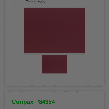
Conpax P84354