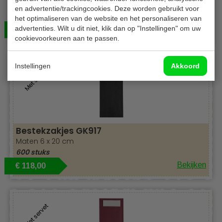
Maten 6 x 20 cm
en advertentie/trackingcookies. Deze worden gebruikt voor
600 stuks
het optimaliseren van de website en het personaliseren van
advertenties. Wilt u dit niet, klik dan op "Instellingen" om uw
Bekijken
€ 118,00
cookievoorkeuren aan te passen.
Instellingen
Akkoord
Met servet
Bestekzakjes GK917
Maten 6 x 20 cm
600 stuks
Bekijken
€ 118,00
Met servet