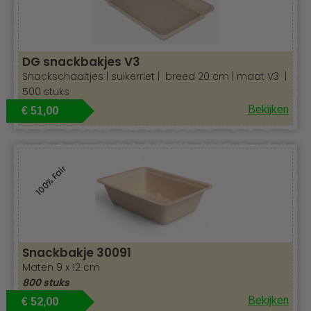
DG snackbakjes V3
Snackschaaltjes | suikerriet | breed 20 cm | maat V3 |
500 stuks
Bekijken
€ 51,00
100% Fair
Snackbakje 30091
Maten 9 x 12 cm
800 stuks
Bekijken
€ 52,00