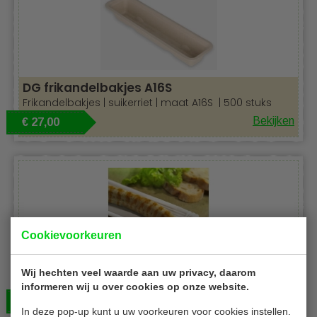
DG frikandelbakjes A16S
Frikandelbakjes | suikerriet | maat A16S | 500 stuks
Bekijken
€ 27,00
Cookievoorkeuren
Conpax P11030
Wij hechten veel waarde aan uw privacy, daarom
Snackbordjes | wit | maten 8 x 21 cm | 1000 stuks
informeren wij u over cookies op onze website.
Bekijken
€ 30,00
In deze pop-up kunt u uw voorkeuren voor cookies instellen.