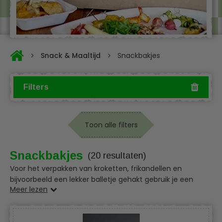
Snack & Maaltijd
Snackbakjes
Filters
Toon alle filters
Snackbakjes
(20 resultaten)
Voor het verpakken van kroketten, frikandellen en
bijvoorbeeld een lekker balletje gehakt gebruik je een
Meer lezen
bakje van duurzaam karton of suikerriet. Het is de hoogste
tijd om over te schakelen van plastic
verpakkingsmateriaal naar een duurzaam alternatief. De