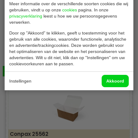
Meer informatie over de verschillende soorten cookies die wij
gebruiken, vindt u op onze
cookies
pagina. In onze
privacyverklaring
leest u hoe we uw persoonsgegevens
verwerken.
Door op "Akkoord" te klikken, geeft u toestemming voor het
gebruik van alle cookies, waaronder functionele, analytische
en advertentie/trackingcookies. Deze worden gebruikt voor
het optimaliseren van de website en het personaliseren van
DG snackbakjes V1
advertenties. Wilt u dit niet, klik dan op "Instellingen" om uw
Snackschaaltjes | suikerriet | maat V1 | 500 stuks
cookievoorkeuren aan te passen.
Bekijken
€ 31,00
Instellingen
Akkoord
Conpax 25562