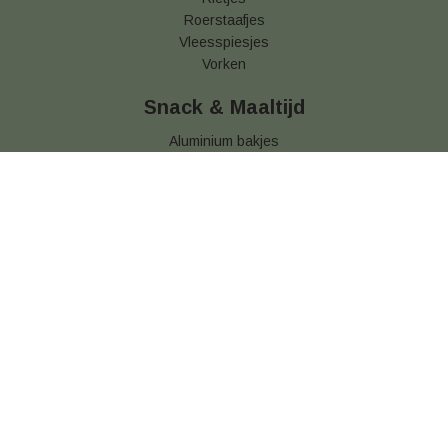
Roerstaafjes
Vleesspiesjes
Vorken
Snack & Maaltijd
Aluminium bakjes
Brood verpakking
Frietbakjes
Frietzakjes
Hamburgerdoosjes
Kids Menuboxen
Kilobakken
Kip Buckets
Kipzakken
Menubakken
Pizzadozen
Snackbakjes
Soepkommen
Sushi Schalen