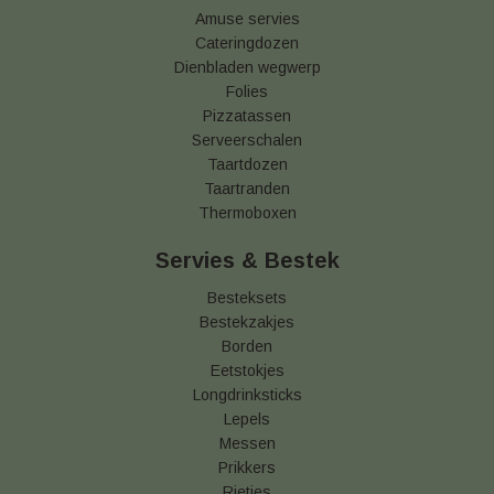
Amuse servies
Cateringdozen
Dienbladen wegwerp
Folies
Pizzatassen
Serveerschalen
Taartdozen
Taartranden
Thermoboxen
Servies & Bestek
Besteksets
Bestekzakjes
Borden
Eetstokjes
Longdrinksticks
Lepels
Messen
Prikkers
Rietjes