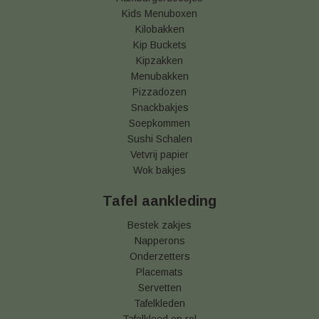
Kids Menuboxen
Kilobakken
Kip Buckets
Kipzakken
Menubakken
Pizzadozen
Snackbakjes
Soepkommen
Sushi Schalen
Vetvrij papier
Wok bakjes
Tafel aankleding
Bestek zakjes
Napperons
Onderzetters
Placemats
Servetten
Tafelkleden