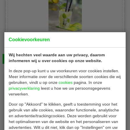
PapStar PS82555
Cookievoorkeuren
Cocktail glazen inhoud 300 ml
450 stuks
Wij hechten veel waarde aan uw privacy, daarom
Bekijken
€ 110,00
informeren wij u over cookies op onze website.
In deze pop-up kunt u uw voorkeuren voor cookies instellen.
Meer informatie over de verschillende soorten cookies die wij
gebruiken, vindt u op onze
cookies
pagina. In onze
privacyverklaring
leest u hoe we uw persoonsgegevens
verwerken.
Door op "Akkoord" te klikken, geeft u toestemming voor het
gebruik van alle cookies, waaronder functionele, analytische
en advertentie/trackingcookies. Deze worden gebruikt voor
PapStar PS16507
het optimaliseren van de website en het personaliseren van
Cocktail glazen - inhoud 300 ml
advertenties. Wilt u dit niet, klik dan op "Instellingen" om uw