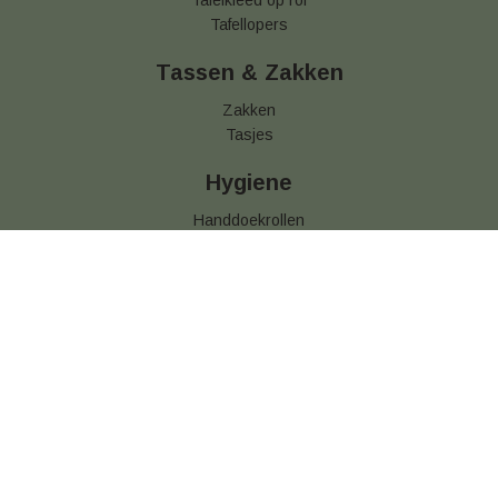
Tafelkleed op rol
Tafellopers
Tassen & Zakken
Zakken
Tasjes
Hygiene
Handdoekrollen
Handzeep
Hotel zeep
Keukendoekjes
Keuken hoofddeksels
Mondkapjes
Opfrisdoekjes
Handdoek dispenser
Toiletrollen
Voedseletiketten
Vuilniszakken
Toilet dispenser