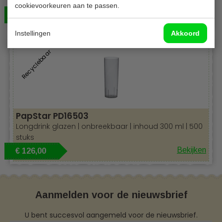
450 stuks
cookievoorkeuren aan te passen.
Bekijken
€ 111,00
Instellingen
Akkoord
Recyclebaar
PapStar PD16503
Longdrink glazen | onbreekbaar | inhoud 300 ml | 500
stuks
Bekijken
€ 126,00
Aanmelden voor de nieuwsbrief
U bent succesvol aangemeld voor de nieuwsbrief.