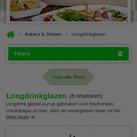
Bekers & Glazen
Longdrinkglazen
Filters
Toon alle filters
Longdrinkglazen
(8 resultaten)
Longdrink glazen kun je gebruiken voor frisdranken,
mixdrankjes en bier, zelfs als waterglazen doen ze het
Meer lezen
goed. Bij HorecaDisposables.nl vindt u een mooi
assortiment longdrinkglazen zowel helder als in vrolijke
kleuren. Longdrink disposable glazen zijn onmisbaar bij