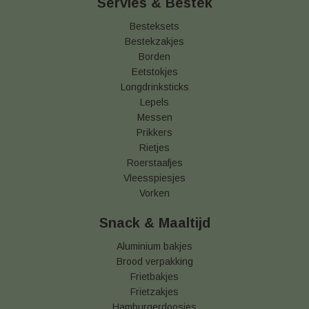
Servies & Bestek
Besteksets
Bestekzakjes
Borden
Eetstokjes
Longdrinksticks
Lepels
Messen
Prikkers
Rietjes
Roerstaafjes
Vleesspiesjes
Vorken
Snack & Maaltijd
Aluminium bakjes
Brood verpakking
Frietbakjes
Frietzakjes
Hamburgerdoosjes