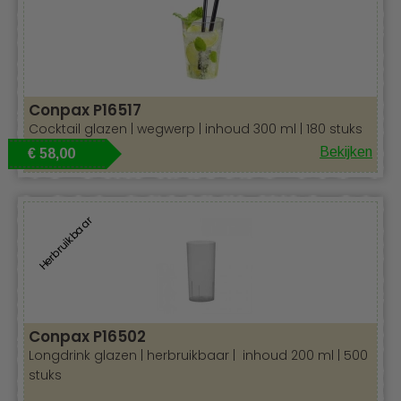
festivals, concerten, wedstrijden, feesten en natuurlijk in
de catering en op terrassen van foodtrucks.
Conpax P16517
Cocktail glazen | wegwerp | inhoud 300 ml |
180 stuks
Bekijken
€ 58,00
Herbruikbaar
Conpax P16502
Longdrink glazen | herbruikbaar | inhoud 200 ml | 500
stuks