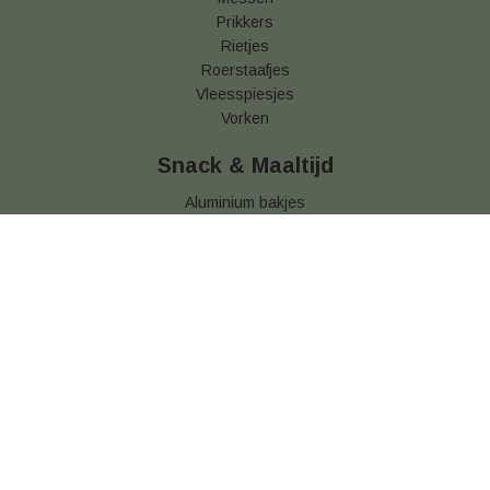
Prikkers
Rietjes
Roerstaafjes
Vleesspiesjes
Vorken
Snack & Maaltijd
Aluminium bakjes
Brood verpakking
Frietbakjes
Frietzakjes
Hamburgerdoosjes
Kids Menuboxen
Kilobakken
Kip Buckets
Kipzakken
Menubakken
Pizzadozen
Snackbakjes