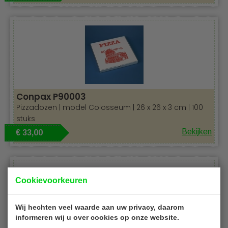
Conpax P90003
Pizzadozen | model Colosseum | 26 x 26 x 3 cm | 100
stuks
Bekijken
€ 33,00
Cookievoorkeuren
Wij hechten veel waarde aan uw privacy, daarom
informeren wij u over cookies op onze website.