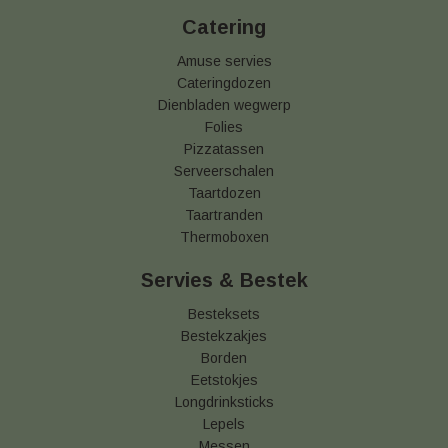
Catering
Amuse servies
Cateringdozen
Dienbladen wegwerp
Folies
Pizzatassen
Serveerschalen
Taartdozen
Taartranden
Thermoboxen
Servies & Bestek
Besteksets
Bestekzakjes
Borden
Eetstokjes
Longdrinksticks
Lepels
Messen