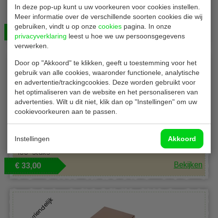
Conpax P15193
In deze pop-up kunt u uw voorkeuren voor cookies instellen.
Meer informatie over de verschillende soorten cookies die wij
Pizzadozen | serie Pure | 24 x 24 x 3 cm | 100 stuks
gebruiken, vindt u op onze
cookies
pagina. In onze
Bekijken
€ 33,00
privacyverklaring
leest u hoe we uw persoonsgegevens
verwerken.
Door op "Akkoord" te klikken, geeft u toestemming voor het
gebruik van alle cookies, waaronder functionele, analytische
en advertentie/trackingcookies. Deze worden gebruikt voor
het optimaliseren van de website en het personaliseren van
advertenties. Wilt u dit niet, klik dan op "Instellingen" om uw
cookievoorkeuren aan te passen.
Pizzadozen 36 cm
Instellingen
Akkoord
Pizzadozen | met Italiaanse vlag | Ø 36 x H4 cm |
100 stuks
Bekijken
€ 33,00
Milieuvriendelijk