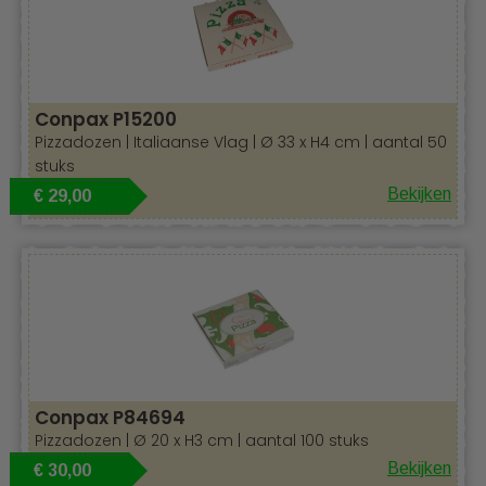
goed mogelijk.
Conpax P15200
Pizzadozen | Italiaanse Vlag | Ø 33 x H4 cm | aantal 50
stuks
Bekijken
€ 29,00
Conpax P84694
Pizzadozen | Ø 20 x H3 cm | aantal 100 stuks
Bekijken
€ 30,00