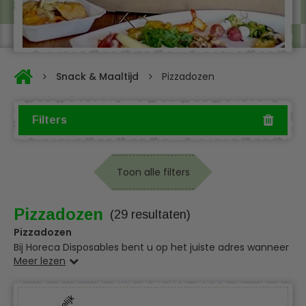
Snack & Maaltijd
Pizzadozen
Filters
Toon alle filters
Pizzadozen
(29 resultaten)
Pizzadozen
Bij Horeca Disposables bent u op het juiste adres wanneer
Meer lezen
u opzoekt bent naar kartonnen pizzadozen. Bij ons vindt u
een groot assortiment aan pizzadozen van karton. Onze
wegwerp kartonnen pizzadozen zijn in verschillende