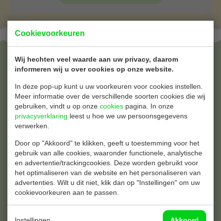
Cookievoorkeuren
Wij hechten veel waarde aan uw privacy, daarom
Bekers & Glazen
informeren wij u over cookies op onze website.
Bierbekers
In deze pop-up kunt u uw voorkeuren voor cookies instellen.
Borrelglaasjes
Meer informatie over de verschillende soorten cookies die wij
Champagneglazen
gebruiken, vindt u op onze
cookies
pagina. In onze
Kartonnen Koffiebekers
privacyverklaring
leest u hoe we uw persoonsgegevens
Limonadebekers
verwerken.
Longdrinkglazen
Door op "Akkoord" te klikken, geeft u toestemming voor het
Milkshake bekers
gebruik van alle cookies, waaronder functionele, analytische
Wijnglazen
en advertentie/trackingcookies. Deze worden gebruikt voor
IJsbekers
het optimaliseren van de website en het personaliseren van
advertenties. Wilt u dit niet, klik dan op "Instellingen" om uw
Salade & Cups
cookievoorkeuren aan te passen.
Sausbakjes
Saladedozen
Instellingen
Akkoord