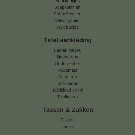
Snackbakjes
Soepkommen
Sushi Schalen
Vetvrij papier
Wok bakjes
Tafel aankleding
Bestek zakjes
Napperons
Onderzetters
Placemats
Servetten
Tafelkleden
Tafelkleed op rol
Tafellopers
Tassen & Zakken
Zakken
Tasjes