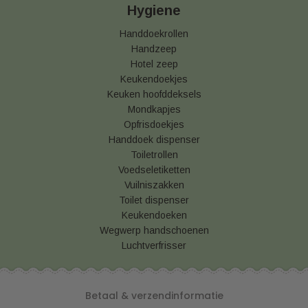
Hygiene
Handdoekrollen
Handzeep
Hotel zeep
Keukendoekjes
Keuken hoofddeksels
Mondkapjes
Opfrisdoekjes
Handdoek dispenser
Toiletrollen
Voedseletiketten
Vuilniszakken
Toilet dispenser
Keukendoeken
Wegwerp handschoenen
Luchtverfrisser
Betaal & verzendinformatie