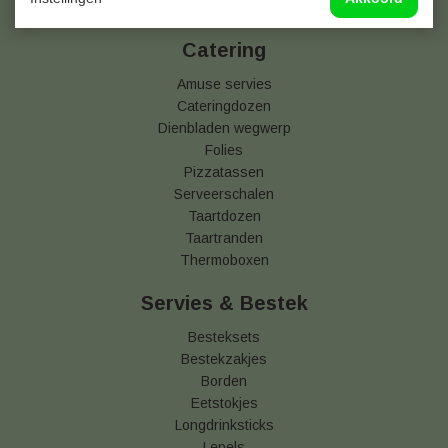
Dessert Cups
Catering
Amuse servies
Cateringdozen
Dienbladen wegwerp
Folies
Pizzatassen
Serveerschalen
Taartdozen
Taartranden
Thermoboxen
Servies & Bestek
Besteksets
Bestekzakjes
Borden
Eetstokjes
Longdrinksticks
Lepels