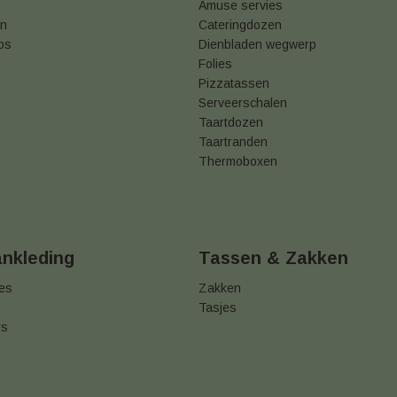
Amuse servies
en
Cateringdozen
ps
Dienbladen wegwerp
Folies
Pizzatassen
Serveerschalen
Taartdozen
Taartranden
Thermoboxen
ankleding
Tassen & Zakken
jes
Zakken
Tasjes
rs