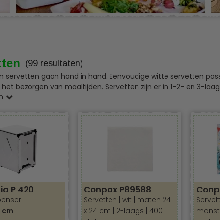
tten
(99 resultaten)
n servetten gaan hand in hand. Eenvoudige witte servetten passe
ij het bezorgen van maaltijden. Servetten zijn er in 1-2- en 3-laa
n
kleed of placemat.
lvol ton sur ton of mix & match met heldere kleuren. Bij HorecaDis
iets passend bij het interieur of thema. Servetten zijn onmisbaa
nten.
ze kleurrijke collectie servetten, perfect om een vleugje vrolij
 dierenprints tot levendige bloemen en smakelijk eten, onze serv
 die de tafeldecoratie opfleuren.
ia P 420
Conpax P89588
Conp
ts voor een speels tintje
penser
Servetten | wit | maten 24
Servett
errassen door onze selectie servetten met schattige dierenprints.
4 cm
x 24 cm | 2-laags | 400
monste
exotische dieren, we hebben voor elk wat wils om je tafelsetting 