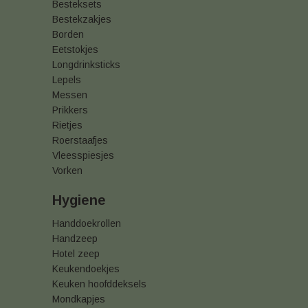
Besteksets
Bestekzakjes
Borden
Eetstokjes
Longdrinksticks
Lepels
Messen
Prikkers
Rietjes
Roerstaafjes
Vleesspiesjes
Vorken
Hygiene
Handdoekrollen
Handzeep
Hotel zeep
Keukendoekjes
Keuken hoofddeksels
Mondkapjes