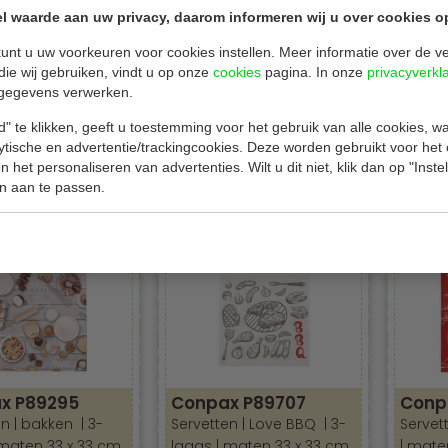
l waarde aan uw privacy, daarom informeren wij u over cookies o
unt u uw voorkeuren voor cookies instellen. Meer informatie over de ve
die wij gebruiken, vindt u op onze
cookies
pagina. In onze
privacyverkl
gegevens verwerken.
x P88606
Conpax P89174
Conp
 | fruit | 3-laags |
Servetten | aardbeien | 3-
Servett
" te klikken, geeft u toestemming voor het gebruik van alle cookies, 
3 x 33 cm | 200
laags | maten 33 x 33 cm
laags 
lytische en advertentie/trackingcookies. Deze worden gebruikt voor het
 het personaliseren van advertenties. Wilt u dit niet, klik dan op "Inst
| 200 stuks
| 200 s
n aan te passen.
Bekijken
Bekijken
€ 22,00
€ 22,0
x P89295
Conpax P89707
Conp
n | bakken | 3-
Servetten | Love BBQ | 3-
Servet
 maten 33 x 33 cm
laags | maten 33 x 33 cm
| mate