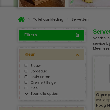
Tafel aankleding
Servetten
Serve
Filters
Voedsel e
service b
Meer leze
met tafel
Mooi stij
Kleur
er zeker 
eveneme
Blauw
Bordeaux
Ontdek on
Bruin tinten
schattige
Creme / Beige
ontwerpen
Geel
Toon alle opties
Olymp
Dierenprin
RVS dis
Laat je v
Hoog 1
vogels
of 