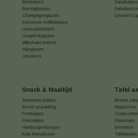
Bierbekers
Sausbakjes
Borrelglaasjes
Saladedoz
Champagneglazen
Dessert Cu
Kartonnen Koffiebekers
Limonadebekers
Longdrinkglazen
Milkshake bekers
Wijnglazen
IJsbekers
Snack & Maaltijd
Tafel a
Aluminium bakjes
Bestek zak
Brood verpakking
Napperons
Frietbakjes
Onderzette
Frietzakjes
Placemats
Hamburgerdoosjes
Servetten
Kids Menuboxen
Tafelkleden