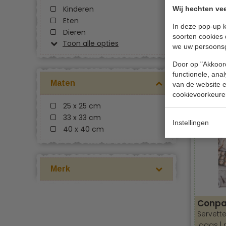
Kinderen
Wij hechten vee
Eten
In deze pop-up k
Dieren
soorten cookies 
Toon alle opties
we uw persoons
Conpa
Servetten
Door op "Akkoord
maten 3
functionele, ana
Maten
van de website en
stuks
cookievoorkeure
€ 22,00
25 x 25 cm
33 x 33 cm
Instellingen
40 x 40 cm
Merk
Conpa
Servette
laags |