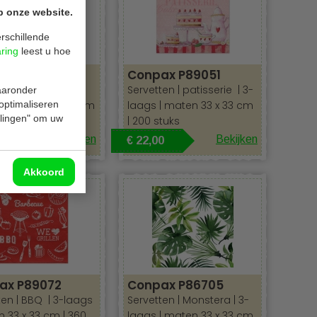
p onze website.
rschillende
aring
leest u hoe
ax P81628
Conpax P89051
en | voetbal | 3-
Servetten | patisserie | 3-
waaronder
| maten 33 x 33 cm
laags | maten 33 x 33 cm
 optimaliseren
ellingen" om uw
tuks
| 200 stuks
Bekijken
Bekijken
0
€ 22,00
Akkoord
ax P89072
Conpax P86705
ten | BBQ | 3-laags
Servetten | Monstera | 3-
n 33 x 33 cm | 360
laags | maten 33 x 33 cm