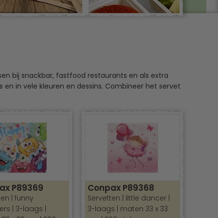
n bij snackbar, fastfood restaurants en als extra
gs en in vele kleuren en dessins. Combineer het servet
posables.nl is een ruime keuze in servetten, u vindt
r voor restaurants, snackbar, take-away en
kheid toe te voegen aan elke gelegenheid. Van
etten zijn verkrijgbaar in een verscheidenheid aan
ax P89369
Conpax P89368
en | funny
Servetten | little dancer |
 Of je nu een liefhebber bent van kittens, puppy's,
rs | 3-laags |
3-laags | maten 33 x 33
op te fleuren.