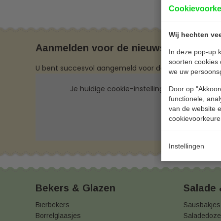
€ 29,00
Cookievoork
Wij hechten vee
Aanmelden voor de nieuwsbrief
In deze pop-up k
soorten cookies 
U bent succesvol aangemeld voor de nieuwsbrief.
we uw persoons
Je huidige cookie-instellingen blokkeren dit
Door op "Akkoord
functionele, ana
van de website en
cookievoorkeure
Instellingen
Bekers & Glazen
Salade
Bierbekers
Sausbakjes
Borrelglaasjes
Saladedoz