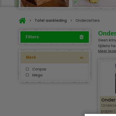
Tafel aankleding
Onderzetters
Onder
Filters
Geen krin
tijdens h
Meer leze
milieube
Merk
Conpax
Mega
Onder
Onderze
papier |