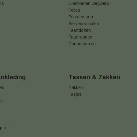
ps
Dienbladen wegwerp
Folies
Pizzatassen
Serveerschalen
Taartdozen
Taartranden
Thermoboxen
ankleding
Tassen & Zakken
jes
Zakken
Tasjes
rs
p rol