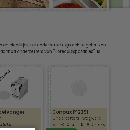
en bierviltjes. De onderzetters zijn ook te gebruiken
le aanbod onderzetters van ''HorecaDisposables'' is
ificeerd
pelvanger
Conpax P12291
m
Onderzetters | wegwerp |
 stuks
wit | Ø 10 cm | 10.000 stuks