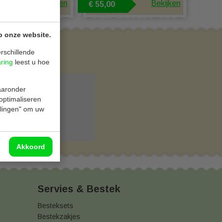
Bekijken
Bekijken
0
€ 55,00
p onze website.
rschillende
aring
leest u hoe
tot dit onderdeel.
waaronder
 optimaliseren
ellingen" om uw
Akkoord
Servies & Bestek
Besteksets
Bestekzakjes