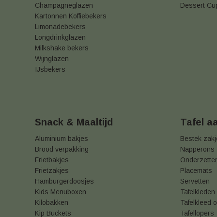
Champagneglazen
Dessert Cu
Kartonnen Koffiebekers
Limonadebekers
Longdrinkglazen
Milkshake bekers
Wijnglazen
IJsbekers
Snack & Maaltijd
Tafel a
Aluminium bakjes
Bestek zak
Brood verpakking
Napperons
Frietbakjes
Onderzette
Frietzakjes
Placemats
Hamburgerdoosjes
Servetten
Kids Menuboxen
Tafelkleden
Kilobakken
Tafelkleed o
Kip Buckets
Tafellopers