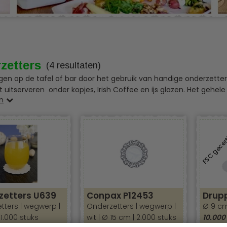
zetters
(4 resultaten)
gen op de tafel of bar door het gebruik van handige onderzetters 
et uitserveren onder kopjes, Irish Coffee en ijs glazen. Het gehe
n
wust en duurzaam.
FSC gecert
zetters U639
Conpax P12453
Drup
tters | wegwerp |
Onderzetters | wegwerp |
Ø 9 c
 1.000 stuks
wit | Ø 15 cm | 2.000 stuks
10.000