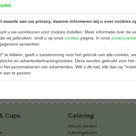
Bekijken
Bekijken
€ 32,00
€ 44,0
euren
l waarde aan uw privacy, daarom informeren wij u over cookies o
unt u uw voorkeuren voor cookies instellen. Meer informatie over de ve
die wij gebruiken, vindt u op onze
cookies
pagina. In onze
privacyverkl
gegevens verwerken.
 onderdeel. Pas je cookie-instellingen aan om toegang te krijgen 
" te klikken, geeft u toestemming voor het gebruik van alle cookies, 
lytische en advertentie/trackingcookies. Deze worden gebruikt voor het
 het personaliseren van advertenties. Wilt u dit niet, klik dan op "Inst
Cookie-instellingen wijzigen
n aan te passen.
 & Cups
Catering
Amuse servies
en
Cateringdozen