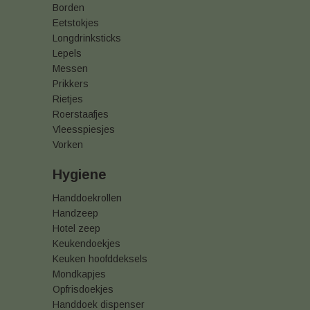
Borden
Eetstokjes
Longdrinksticks
Lepels
Messen
Prikkers
Rietjes
Roerstaafjes
Vleesspiesjes
Vorken
Hygiene
Handdoekrollen
Handzeep
Hotel zeep
Keukendoekjes
Keuken hoofddeksels
Mondkapjes
Opfrisdoekjes
Handdoek dispenser