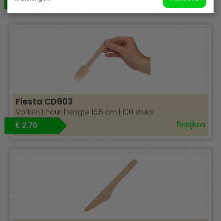
€ 38,00
Fiesta CD903
Vorken | hout | lengte 15,5 cm | 100 stuks
Bekijken
€ 2,70