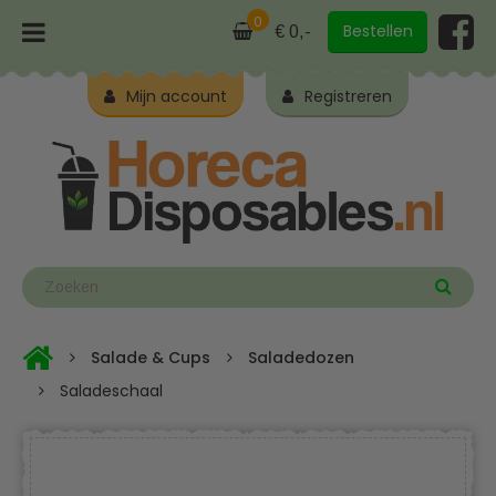
0
Bestellen
€ 0,-
Mijn account
Registreren
Salade & Cups
Saladedozen
Saladeschaal