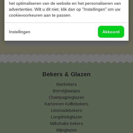
Je huidige cookie-instellingen blokkeren dit
het optimaliseren van de website en het personaliseren van
onderdeel. Pas je cookie-instellingen aan om
advertenties. Wilt u dit niet, klik dan op "Instellingen" om uw
toegang te krijgen tot dit onderdeel.
cookievoorkeuren aan te passen.
Cookie-instellingen wijzigen
Instellingen
Akkoord
Bekers & Glazen
Bierbekers
Borrelglaasjes
Champagneglazen
Kartonnen Koffiebekers
Limonadebekers
Longdrinkglazen
Milkshake bekers
Wijnglazen