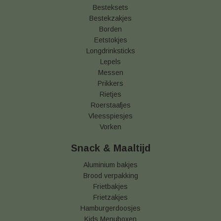
Besteksets
Bestekzakjes
Borden
Eetstokjes
Longdrinksticks
Lepels
Messen
Prikkers
Rietjes
Roerstaafjes
Vleesspiesjes
Vorken
Snack & Maaltijd
Aluminium bakjes
Brood verpakking
Frietbakjes
Frietzakjes
Hamburgerdoosjes
Kids Menuboxen