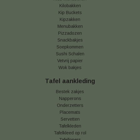
Kilobakken
Kip Buckets
Kipzakken
Menubakken
Pizzadozen
Snackbakjes
Soepkommen
Sushi Schalen
Vetvrij papier
Wok bakjes
Tafel aankleding
Bestek zakjes
Napperons
Onderzetters
Placemats
Servetten
Tafelkleden
Tafelkleed op rol
Tafellopers