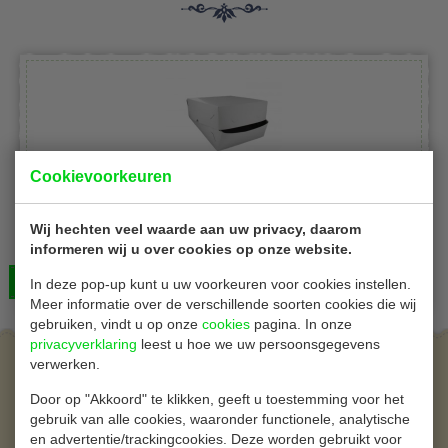
Cookievoorkeuren
Conpax 90102
Wij hechten veel waarde aan uw privacy, daarom
Zwanenhalsdozen | karton | L35 x B35 x H8 cm | 25
informeren wij u over cookies op onze website.
stuks
Bekijken
€ 22,00
In deze pop-up kunt u uw voorkeuren voor cookies instellen.
Meer informatie over de verschillende soorten cookies die wij
gebruiken, vindt u op onze
cookies
pagina. In onze
privacyverklaring
leest u hoe we uw persoonsgegevens
verwerken.
Aanmelden voor de nieuwsbrief
Door op "Akkoord" te klikken, geeft u toestemming voor het
U bent succesvol aangemeld voor de nieuwsbrief.
gebruik van alle cookies, waaronder functionele, analytische
en advertentie/trackingcookies. Deze worden gebruikt voor