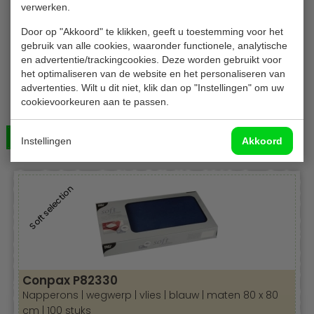
verwerken.
Door op "Akkoord" te klikken, geeft u toestemming voor het
gebruik van alle cookies, waaronder functionele, analytische
en advertentie/trackingcookies. Deze worden gebruikt voor
het optimaliseren van de website en het personaliseren van
DG napperons
advertenties. Wilt u dit niet, klik dan op "Instellingen" om uw
Napperons | wegwerp | creme | maten 90 x 90 cm
cookievoorkeuren aan te passen.
| 100 stuks
Bekijken
€ 112,00
Instellingen
Akkoord
Soft selection
Conpax P82330
Napperons | wegwerp | vlies | blauw | maten 80 x 80
cm | 100 stuks