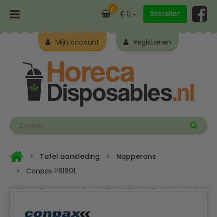
0
Bestellen
€ 0,-
Mijn account
Registreren
Tafel aankleding
Napperons
Conpax P81891