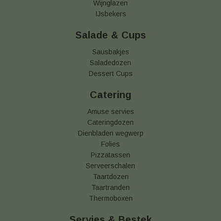
Wijnglazen
IJsbekers
Salade & Cups
Sausbakjes
Saladedozen
Dessert Cups
Catering
Amuse servies
Cateringdozen
Dienbladen wegwerp
Folies
Pizzatassen
Serveerschalen
Taartdozen
Taartranden
Thermoboxen
Servies & Bestek