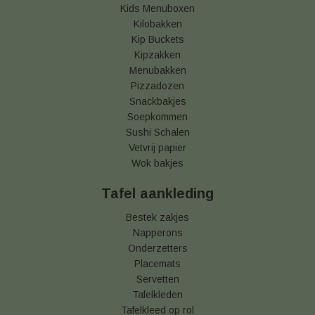
Kids Menuboxen
Kilobakken
Kip Buckets
Kipzakken
Menubakken
Pizzadozen
Snackbakjes
Soepkommen
Sushi Schalen
Vetvrij papier
Wok bakjes
Tafel aankleding
Bestek zakjes
Napperons
Onderzetters
Placemats
Servetten
Tafelkleden
Tafelkleed op rol