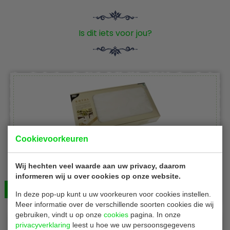
Is dit iets voor jou?
Cookievoorkeuren
Conpax P81887
Wegwerp napperons | wit | maten 80 x 80 cm | 100
Wij hechten veel waarde aan uw privacy, daarom
stuks
informeren wij u over cookies op onze website.
Bekijken
€ 80,00
In deze pop-up kunt u uw voorkeuren voor cookies instellen.
Meer informatie over de verschillende soorten cookies die wij
gebruiken, vindt u op onze
cookies
pagina. In onze
privacyverklaring
leest u hoe we uw persoonsgegevens